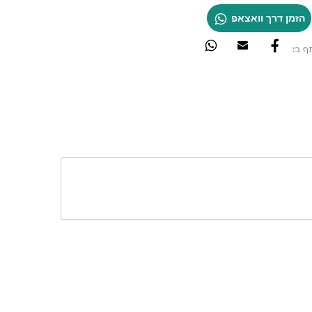
הזמן דרך וואצאפ
ף ב: