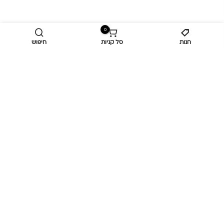
0
חנות
סל קניות
חיפוש
מידע נוסף
כפר מנדא,179070
050-7551445